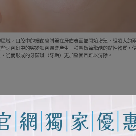
的區域，口腔中的細菌會附著在牙齒表面並開始增殖，經過大約
這些牙菌斑中的突變細菌還會產生一種叫做葡聚醣的黏性物質，
上，從而形成的牙菌斑（牙垢）更加堅固且難以清除。