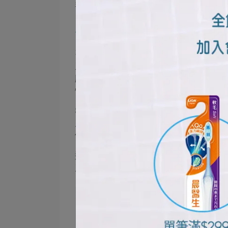
牙垢/牙菌斑照片
牙菌斑是引起蛀牙、牙周疾病與口臭
引發蛀牙
牙垢中的細菌，特別是突變菌，喜好吸收
脫礦。雖然唾液可以幫助牙齒再礦化，但
性物質的侵蝕，最終導致蛀牙的形成。
導致牙周病
牙菌斑中的牙周病菌是罪魁禍首，它們導
們常說的牙周病。但只要勤於清潔牙齒，
造成口臭
牙菌斑中的細菌會分解口中的蛋白質，產