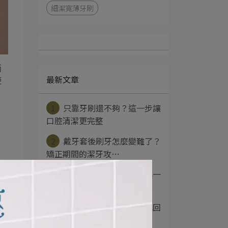
細潔寬薄牙刷
兩
最新文章
使
1
只靠牙刷還不夠？這一步讓
口腔清潔更完整
2
戴牙套後刷牙怎麼變難了？
矯正期間的潔牙攻⋯
3
每天都刷牙的你，多久換一
次牙刷？
4
口乾、口氣重？是時候找回
口腔清新感了