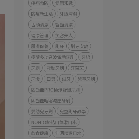
疾病預防
健康知識
防疫新生活
牙縫清潔
舌頭清潔
智齒清潔
健康管理
笑容美人
肌膚保養
刷牙
刷牙次數
極薄多功音波電動牙刷
牙線
牙刷
震動牙刷
牙菌斑
牙垢
口臭
蛀牙
兒童牙刷
固齒佳PRO極淨舒齦牙刷
固齒佳喀喀減壓牙刷
嬰幼兒牙刷
兒童刷牙教學
NONIO終結口氣漱口水
飲食健康
無酒精漱口水