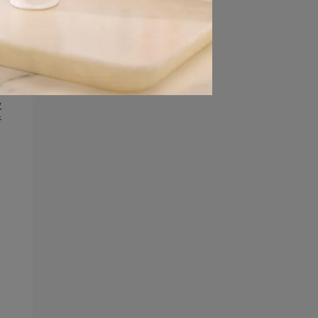
蛀
及
考