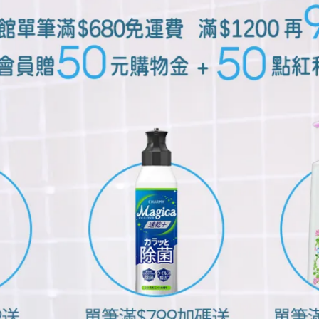
的主要原因
糖分並產生酸性物質，這些酸會逐漸侵蝕牙齒表面的琺瑯質，造
如果牙菌斑長時間停留在牙齒表面，唾液的修復速度可能跟不上
致牙齦出血、腫脹，並且會進一步侵蝕支撐牙齒的骨骼。這就是
是可以預防和改善的。
生一些難聞的氣味，是導致口臭的由來。