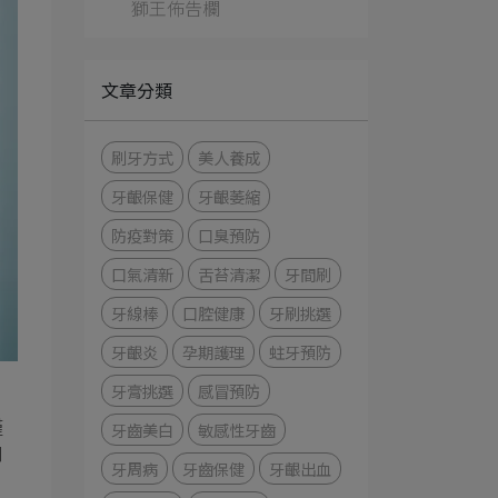
獅王佈告欄
文章分類
刷牙方式
美人養成
牙齦保健
牙齦萎縮
防疫對策
口臭預防
口氣清新
舌苔清潔
牙間刷
牙線棒
口腔健康
牙刷挑選
牙齦炎
孕期護理
蛀牙預防
牙膏挑選
感冒預防
僅
牙齒美白
敏感性牙齒
口
牙周病
牙齒保健
牙齦出血