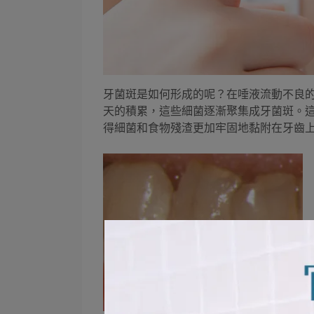
牙菌斑是如何形成的呢？在唾液流動不良
天的積累，這些細菌逐漸聚集成牙菌斑。
得細菌和食物殘渣更加牢固地黏附在牙齒