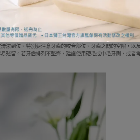
的。因為牙菌斑主要是細菌堆積而成，若不及時清理，可能導致
一些簡單的方法來清除牙垢，預防牙菌斑引起的口腔問題。
被清潔到位。特別要注意牙齒的咬合部位、牙齒之間的空隙，以
容易殘留。若牙齒排列不整齊，建議使用硬毛或中毛牙刷，或者
。