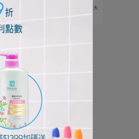
5
把蛀牙擋在門外：孩子長大
後的口腔清潔升級⋯
成
酸
我